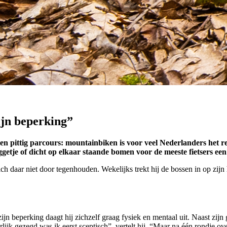
ijn beperking”
 een pittig parcours: mountainbiken is voor veel Nederlanders het
etje of dicht op elkaar staande bomen voor de meeste fietsers een
ch daar niet door tegenhouden. Wekelijks trekt hij de bossen in op zijn 
n beperking daagt hij zichzelf graag fysiek en mentaal uit. Naast zijn g
erlijk gezegd was ik eerst sceptisch”, vertelt hij. “Maar na één rondje 