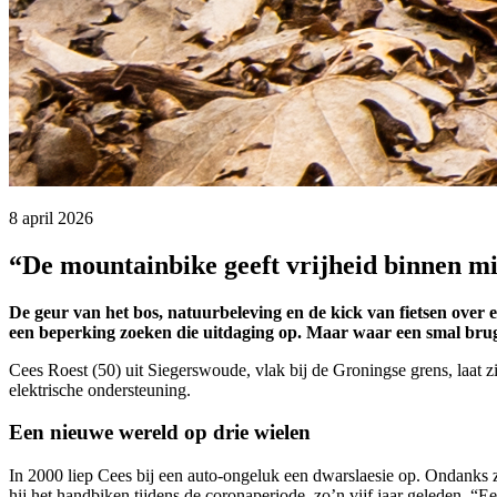
8 april 2026 
“De mountainbike geeft vrijheid binnen m
De geur van het bos, natuurbeleving en de kick van fietsen over
een beperking zoeken die uitdaging op. Maar waar een smal brugg
Cees Roest (50) uit Siegerswoude, vlak bij de Groningse grens, laat zi
elektrische ondersteuning.
Een nieuwe wereld op drie wielen
In 2000 liep Cees bij een auto-ongeluk een dwarslaesie op. Ondanks zij
hij het handbiken tijdens de coronaperiode, zo’n vijf jaar geleden. “E