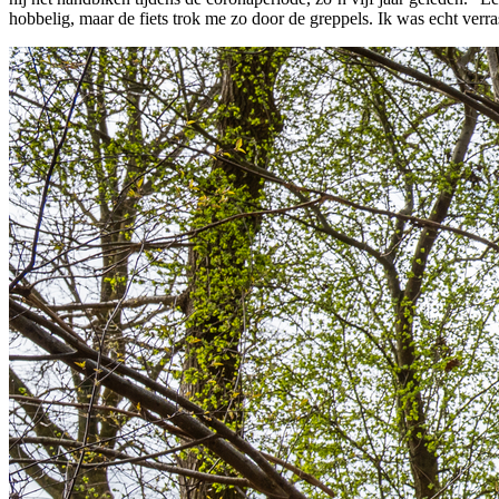
hobbelig, maar de fiets trok me zo door de greppels. Ik was echt verra