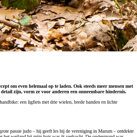
 recept om even helemaal op te laden. Ook steeds meer mensen met
 detail zijn, vorm ze voor anderen een onneembare hindernis.
handbike: een ligfiets met drie wielen, brede banden en lichte
rote passie judo – hij geeft les bij de vereniging in Marum – ontdekte
over het weiland bij mijn huis was ik verkocht. De ondergrond was