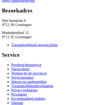
Meer contactgegevens
Bezoekadres 
Sint Jansstraat 4
9712 JN Groningen
Martinikerkhof 12
9712 JG Groningen
Toegankelijkheid provinciehuis
Service 
Persberichtenservice
Nieuwsbrief
Werken bij de provincie
Servicenormen
Inkoop en aanbesteding
Toegankelijkheidsverklaring
Privacyverklaring
Proclaimer
Kwetsbaarheid melden
Sitemap