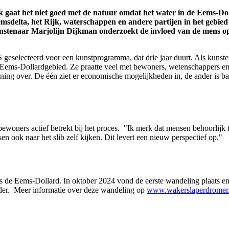
gaat het niet goed met de natuur omdat het water in de Eems-Dollar
sdelta, het Rijk, waterschappen en andere partijen in het gebied
unstenaar Marjolijn Dijkman onderzoekt de invloed van de mens o
electeerd voor een kunstprogramma, dat drie jaar duurt. Als kunsten
het Eems-Dollardgebied. Ze praatte veel met bewoners, wetenschappers 
mening over. De één ziet er economische mogelijkheden in, de ander is ba
 bewoners actief betrekt bij het proces. "Ik merk dat mensen behoorlijk t
en ook naar het slib zelf kijken. Dit levert een nieuw perspectief op."
gs de Eems-Dollard. In oktober 2024 vond de eerste wandeling plaats en
der. Meer informatie over deze wandeling op
www.wakerslaperdromer.