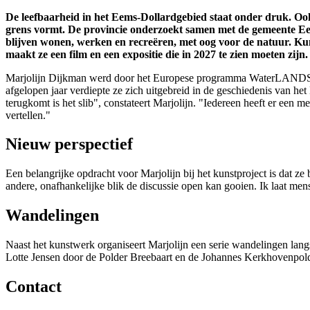
De leefbaarheid in het Eems-Dollardgebied staat onder druk. Ook 
grens vormt. De provincie onderzoekt samen met de gemeente Eem
blijven wonen, werken en recreëren, met oog voor de natuur. K
maakt ze een film en een expositie die in 2027 te zien moeten zijn.
Marjolijn Dijkman werd door het Europese programma WaterLANDS ges
afgelopen jaar verdiepte ze zich uitgebreid in de geschiedenis van 
terugkomt is het slib", constateert Marjolijn. "Iedereen heeft er een 
vertellen."
Nieuw perspectief
Een belangrijke opdracht voor Marjolijn bij het kunstproject is dat ze
andere, onafhankelijke blik de discussie open kan gooien. Ik laat mens
Wandelingen
Naast het kunstwerk organiseert Marjolijn een serie wandelingen lan
Lotte Jensen door de Polder Breebaart en de Johannes Kerkhovenpol
Contact 