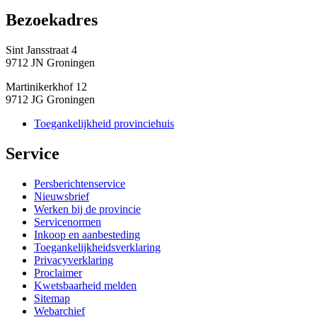
Bezoekadres 
Sint Jansstraat 4
9712 JN Groningen
Martinikerkhof 12
9712 JG Groningen
Toegankelijkheid provinciehuis
Service 
Persberichtenservice
Nieuwsbrief
Werken bij de provincie
Servicenormen
Inkoop en aanbesteding
Toegankelijkheidsverklaring
Privacyverklaring
Proclaimer
Kwetsbaarheid melden
Sitemap
Webarchief