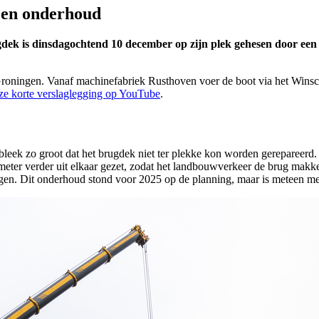
 en onderhoud
k is dinsdagochtend 10 december op zijn plek gehesen door een gr
ningen. Vanaf machinefabriek Rusthoven voer de boot via het Winschot
ze korte verslaglegging op YouTube
.
eek zo groot dat het brugdek niet ter plekke kon worden gerepareerd. 
imeter verder uit elkaar gezet, zodat het landbouwverkeer de brug makk
angen. Dit onderhoud stond voor 2025 op de planning, maar is meteen m