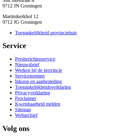
Sint Jansstraat 4
9712 JN Groningen
Martinikerkhof 12
9712 JG Groningen
Toegankelijkheid provinciehuis
Service 
Persberichtenservice
Nieuwsbrief
Werken bij de provincie
Servicenormen
Inkoop en aanbesteding
Toegankelijkheidsverklaring
Privacyverklaring
Proclaimer
Kwetsbaarheid melden
Sitemap
Webarchief
Volg ons