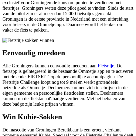
exclusief voor Groningen de kans om punten te verdienen met
fietsritjes. Groningers weten deze pilot goed te vinden. Sinds de start
van de pilot zijn er al meer dan 15.000 fietsritjes gemaakt.
Groningen is de eerste provincie in Nederland met een uitbreiding
voor fietsers in de Ommetje-app. Daarmee wordt het leuker om
vaker de fiets te pakken.
Eenvoudig meedoen
Alle Groningers kunnen eenvoudig meedoen aan
Fietsritje
. De
fietsapp is geïntegreerd in de bestaande Ommetje-app en te activeren
met de code 'FIETSRIT' op de persoonlijke accountpagina. De
Fietsritje Challenge loopt nog tot 9 mei en werkt grotendeels
hetzelfde als Ommetje. Deelnemers kunnen zich inschrijven in de
eigen gemeente en persoonlijke fietsdoelen stellen. Deelnemers
kunnen nu de 'fietsfanaat'-badge verdienen. Met het behalen van
deze badge zijn leuke prijzen winnen.
Win Kubie-Sokken
De mascotte van Groningen Bereikbaar is een groen, vierkant
poppetje genaamd Kubie. Speciaal voor de Fietsritje Challenge deelt