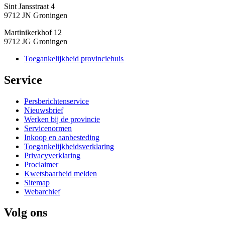
Sint Jansstraat 4
9712 JN Groningen
Martinikerkhof 12
9712 JG Groningen
Toegankelijkheid provinciehuis
Service 
Persberichtenservice
Nieuwsbrief
Werken bij de provincie
Servicenormen
Inkoop en aanbesteding
Toegankelijkheidsverklaring
Privacyverklaring
Proclaimer
Kwetsbaarheid melden
Sitemap
Webarchief
Volg ons