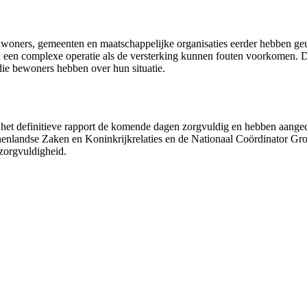
woners, gemeenten en maatschappelijke organisaties eerder hebben geuit.
en complexe operatie als de versterking kunnen fouten voorkomen. Da
die bewoners hebben over hun situatie.
het definitieve rapport de komende dagen zorgvuldig en hebben aanged
nenlandse Zaken en Koninkrijkrelaties en de Nationaal Coördinator Gron
zorgvuldigheid.