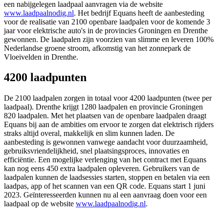
een nabijgelegen laadpaal aanvragen via de website
www.laadpaalnodig.nl
. Het bedrijf Equans heeft de aanbesteding
voor de realisatie van 2100 openbare laadpalen voor de komende 3
jaar voor elektrische auto's in de provincies Groningen en Drenthe
gewonnen. De laadpalen zijn voorzien van slimme en leveren 100%
Nederlandse groene stroom, afkomstig van het zonnepark de
Vloeivelden in Drenthe.
4200 laadpunten
De 2100 laadpalen zorgen in totaal voor 4200 laadpunten (twee per
laadpaal). Drenthe krijgt 1280 laadpalen en provincie Groningen
820 laadpalen. Met het plaatsen van de openbare laadpalen draagt
Equans bij aan de ambities om ervoor te zorgen dat elektrisch rijders
straks altijd overal, makkelijk en slim kunnen laden. De
aanbesteding is gewonnen vanwege aandacht voor duurzaamheid,
gebruiksvriendelijkheid, snel plaatsingsproces, innovaties en
efficiëntie. Een mogelijke verlenging van het contract met Equans
kan nog eens 450 extra laadpalen opleveren. Gebruikers van de
laadpalen kunnen de laadsessies starten, stoppen en betalen via een
laadpas, app of het scannen van een QR code. Equans start 1 juni
2023. Geïnteresseerden kunnen nu al een aanvraag doen voor een
laadpaal op de website
www.laadpaalnodig.nl
.