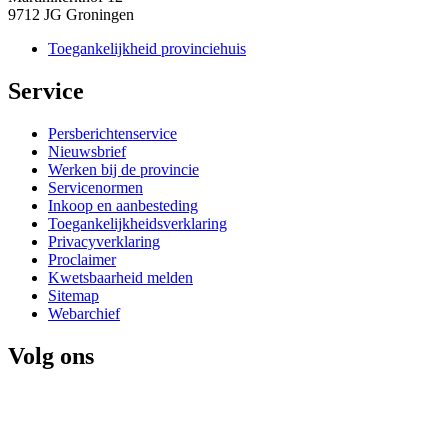
9712 JG Groningen
Toegankelijkheid provinciehuis
Service 
Persberichtenservice
Nieuwsbrief
Werken bij de provincie
Servicenormen
Inkoop en aanbesteding
Toegankelijkheidsverklaring
Privacyverklaring
Proclaimer
Kwetsbaarheid melden
Sitemap
Webarchief
Volg ons