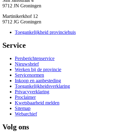
Sint Jansstraat 4
9712 JN Groningen
Martinikerkhof 12
9712 JG Groningen
Toegankelijkheid provinciehuis
Service 
Persberichtenservice
Nieuwsbrief
Werken bij de provincie
Servicenormen
Inkoop en aanbesteding
Toegankelijkheidsverklaring
Privacyverklaring
Proclaimer
Kwetsbaarheid melden
Sitemap
Webarchief
Volg ons