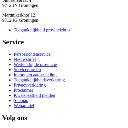
Sint Jansstraat 4
9712 JN Groningen
Martinikerkhof 12
9712 JG Groningen
Toegankelijkheid provinciehuis
Service 
Persberichtenservice
Nieuwsbrief
Werken bij de provincie
Servicenormen
Inkoop en aanbesteding
Toegankelijkheidsverklaring
Privacyverklaring
Proclaimer
Kwetsbaarheid melden
Sitemap
Webarchief
Volg ons