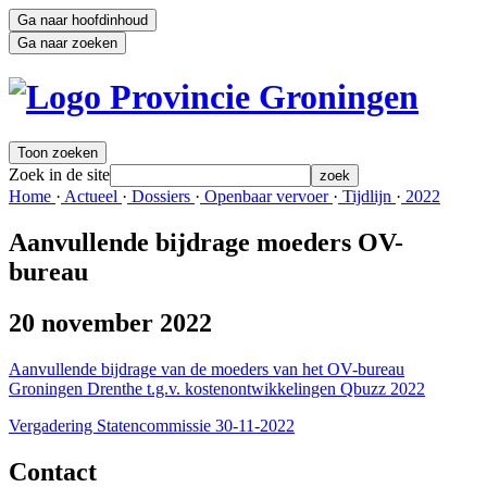
Ga naar hoofdinhoud
Ga naar zoeken
Toon zoeken
Zoek in de site
zoek
Home 
·
Actueel 
·
Dossiers 
·
Openbaar vervoer 
·
Tijdlijn 
·
2022 
Aanvullende bijdrage moeders OV-
bureau
20 november 2022
Aanvullende bijdrage van de moeders van het OV-bureau
Groningen Drenthe t.g.v. kostenontwikkelingen Qbuzz 2022
Vergadering Statencommissie 30-11-2022
Contact 