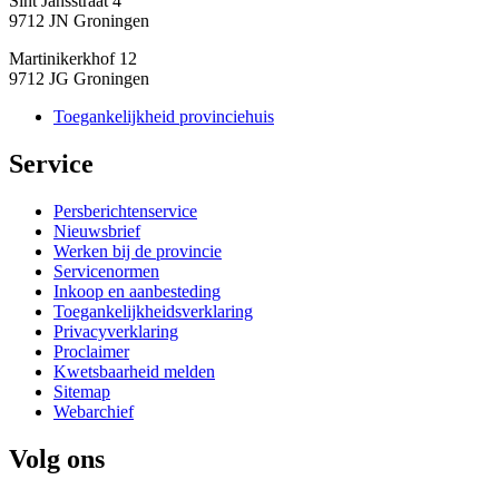
Sint Jansstraat 4
9712 JN Groningen
Martinikerkhof 12
9712 JG Groningen
Toegankelijkheid provinciehuis
Service 
Persberichtenservice
Nieuwsbrief
Werken bij de provincie
Servicenormen
Inkoop en aanbesteding
Toegankelijkheidsverklaring
Privacyverklaring
Proclaimer
Kwetsbaarheid melden
Sitemap
Webarchief
Volg ons