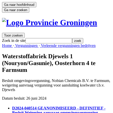
Ga naar hoofdinhoud
Ga naar zoeken
Toon zoeken
Zoek in de site
zoek
Home 
·
Vergunningen 
·
Verleende vergunningen bedrijven 
Waterstoffabriek Djewels 1
(Nouryon/Gasunie), Oosterhorn 4 te
Farmsum
Besluit omgevingsvergunning, Nobian Chemicals B.V. te Farmsum, 
weigering aanvraag vergunning voor aansluiting koelwater t.b.v.
Djewels
Datum besluit: 26 juni 2024 
D2024-040514 GEANONIMISEERD - DEFINITIEF -
Besluit Weigering aanvraag omgevingsvergunning