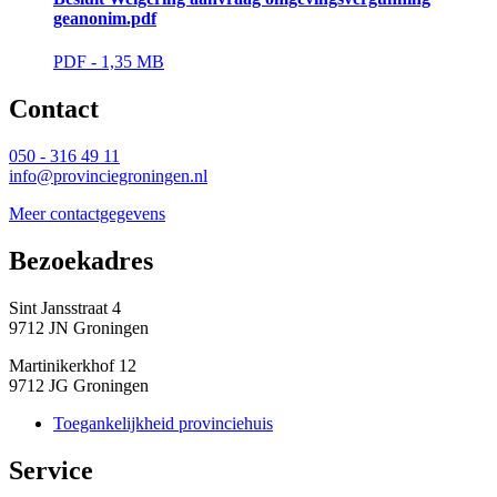
geanonim.pdf
PDF - 1,35 MB 
Contact 
050 - 316 49 11
info@provinciegroningen.nl
Meer contactgegevens
Bezoekadres 
Sint Jansstraat 4
9712 JN Groningen
Martinikerkhof 12
9712 JG Groningen
Toegankelijkheid provinciehuis
Service 