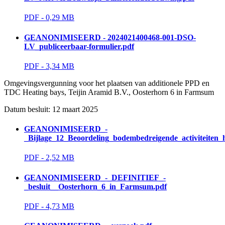
PDF - 0,29 MB 
GEANONIMISEERD - 2024021400468-001-DSO-
LV_publiceerbaar-formulier.pdf
PDF - 3,34 MB 
Omgevingsvergunning voor het plaatsen van additionele PPD en 
TDC Heating bays, Teijin Aramid B.V., Oosterhorn 6 in Farmsum
Datum besluit: 12 maart 2025 
GEANONIMISEERD_-
_Bijlage_12_Beoordeling_bodembedreigende_activiteiten_
PDF - 2,52 MB 
GEANONIMISEERD_-_DEFINITIEF_-
_besluit__Oosterhorn_6_in_Farmsum.pdf
PDF - 4,73 MB 