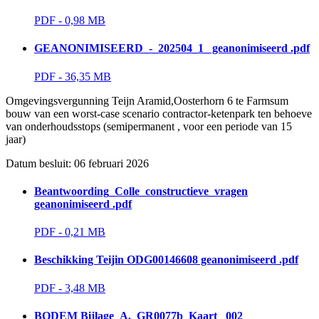
PDF - 0,98 MB 
GEANONIMISEERD_-_202504_1_ geanonimiseerd .pdf
PDF - 36,35 MB 
Omgevingsvergunning Teijn Aramid,Oosterhorn 6 te Farmsum 
bouw van een worst-case scenario contractor-ketenpark ten behoeve
van onderhoudsstops (semipermanent , voor een periode van 15
jaar)
Datum besluit: 06 februari 2026 
Beantwoording_Colle_constructieve_vragen
geanonimiseerd .pdf
PDF - 0,21 MB 
Beschikking Teijin ODG00146608 geanonimiseerd .pdf
PDF - 3,48 MB 
BODEM Bijlage_A._GR0077b_Kaart_ 002