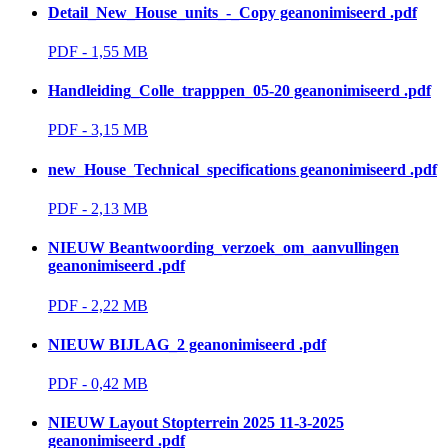
Detail_New_House_units_-_Copy geanonimiseerd .pdf
PDF - 1,55 MB 
Handleiding_Colle_trapppen_05-20 geanonimiseerd .pdf
PDF - 3,15 MB 
new_House_Technical_specifications geanonimiseerd .pdf
PDF - 2,13 MB 
NIEUW Beantwoording_verzoek_om_aanvullingen
geanonimiseerd .pdf
PDF - 2,22 MB 
NIEUW BIJLAG_2 geanonimiseerd .pdf
PDF - 0,42 MB 
NIEUW Layout Stopterrein 2025 11-3-2025
geanonimiseerd .pdf