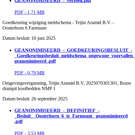
GEANONIMISEERD_-_verzoek.pdf
PDF - 1,71 MB 
Goedkeuring wijziging meldschema - Teijin Aramid B.V. - 
Oosterhorn 6 Farmsum
Datum besluit: 10 juni 2025 
GEANONIMISEERD_-_GOEDKEURINGSBESLUIT_-
_Goedkeuringsbesluit_meldschema_ongewone_voorvallen
geanonimiseerd .pdf
PDF - 0,79 MB 
Omgevingsvergunning, Teijin Aramid B.V, 2025070301301, Bouw 
drainpit koolbedden NMP 1
Datum besluit: 26 september 2025 
GEANONIMISEERD_-_DEFINITIEF_-
_Besluit__Oosterhorn_6_te_Farmsum_ geanonimiseerd
.pdf
PDF - 3,53 MB 