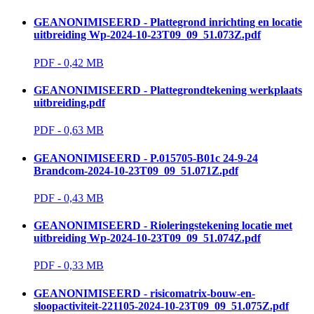
GEANONIMISEERD - Plattegrond inrichting en locatie
uitbreiding Wp-2024-10-23T09_09_51.073Z.pdf
PDF - 0,42 MB 
GEANONIMISEERD - Plattegrondtekening werkplaats
uitbreiding.pdf
PDF - 0,63 MB 
GEANONIMISEERD - P.015705-B01c 24-9-24
Brandcom-2024-10-23T09_09_51.071Z.pdf
PDF - 0,43 MB 
GEANONIMISEERD - Rioleringstekening locatie met
uitbreiding Wp-2024-10-23T09_09_51.074Z.pdf
PDF - 0,33 MB 
GEANONIMISEERD - risicomatrix-bouw-en-
sloopactiviteit-221105-2024-10-23T09_09_51.075Z.pdf