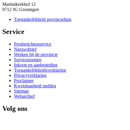
Martinikerkhof 12
9712 JG Groningen
Toegankelijkheid provinciehuis
Service 
Persberichtenservice
Nieuwsbrief
Werken bij de provincie
Servicenormen
Inkoop en aanbesteding
Toegankelijkheidsverklaring
Privacyverklaring
Proclaimer
Kwetsbaarheid melden
Sitemap
Webarchief
Volg ons