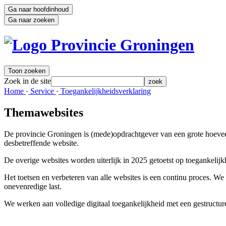
Ga naar hoofdinhoud
Ga naar zoeken
Toon zoeken
Zoek in de site
zoek
Home 
·
Service 
·
Toegankelijkheidsverklaring 
Themawebsites
De provincie Groningen is (mede)opdrachtgever van een grote hoeveel
desbetreffende website.
De overige websites worden uiterlijk in 2025 getoetst op toegankelij
Het toetsen en verbeteren van alle websites is een continu proces. W
onevenredige last.
We werken aan volledige digitaal toegankelijkheid met een gestructur