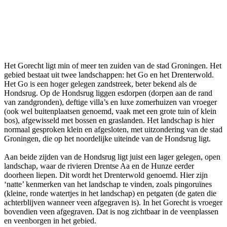
Het Gorecht ligt min of meer ten zuiden van de stad Groningen. Het
gebied bestaat uit twee landschappen: het Go en het Drenterwold.
Het Go is een hoger gelegen zandstreek, beter bekend als de
Hondsrug. Op de Hondsrug liggen esdorpen (dorpen aan de rand
van zandgronden), deftige villa’s en luxe zomerhuizen van vroeger
(ook wel buitenplaatsen genoemd, vaak met een grote tuin of klein
bos), afgewisseld met bossen en graslanden. Het landschap is hier
normaal gesproken klein en afgesloten, met uitzondering van de stad
Groningen, die op het noordelijke uiteinde van de Hondsrug ligt.
Aan beide zijden van de Hondsrug ligt juist een lager gelegen, open
landschap, waar de rivieren Drentse Aa en de Hunze eerder
doorheen liepen. Dit wordt het Drenterwold genoemd. Hier zijn
‘natte’ kenmerken van het landschap te vinden, zoals pingoruïnes
(kleine, ronde watertjes in het landschap) en petgaten (de gaten die
achterblijven wanneer veen afgegraven is). In het Gorecht is vroeger
bovendien veen afgegraven. Dat is nog zichtbaar in de veenplassen
en veenborgen in het gebied.