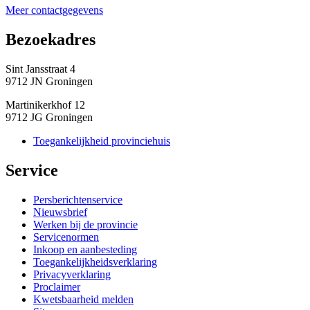
Meer contactgegevens
Bezoekadres 
Sint Jansstraat 4
9712 JN Groningen
Martinikerkhof 12
9712 JG Groningen
Toegankelijkheid provinciehuis
Service 
Persberichtenservice
Nieuwsbrief
Werken bij de provincie
Servicenormen
Inkoop en aanbesteding
Toegankelijkheidsverklaring
Privacyverklaring
Proclaimer
Kwetsbaarheid melden