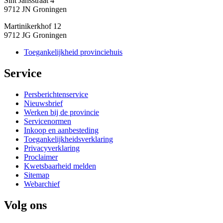
Sint Jansstraat 4
9712 JN Groningen
Martinikerkhof 12
9712 JG Groningen
Toegankelijkheid provinciehuis
Service 
Persberichtenservice
Nieuwsbrief
Werken bij de provincie
Servicenormen
Inkoop en aanbesteding
Toegankelijkheidsverklaring
Privacyverklaring
Proclaimer
Kwetsbaarheid melden
Sitemap
Webarchief
Volg ons