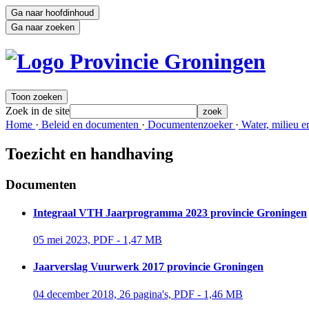
Ga naar hoofdinhoud
Ga naar zoeken
Toon zoeken
Zoek in de site
zoek
Home 
·
Beleid en documenten 
·
Documentenzoeker 
·
Water, milieu en
Toezicht en handhaving
Documenten
Integraal VTH Jaarprogramma 2023 provincie Groningen
05 mei 2023, PDF - 1,47 MB 
Jaarverslag Vuurwerk 2017 provincie Groningen
04 december 2018, 26 pagina's, PDF - 1,46 MB 