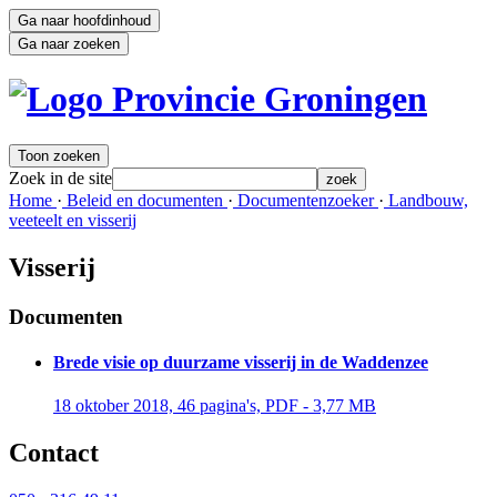
Ga naar hoofdinhoud
Ga naar zoeken
Toon zoeken
Zoek in de site
zoek
Home 
·
Beleid en documenten 
·
Documentenzoeker 
·
Landbouw, 
veeteelt en visserij
Visserij
Documenten
Brede visie op duurzame visserij in de Waddenzee
18 oktober 2018, 46 pagina's, PDF - 3,77 MB 
Contact 