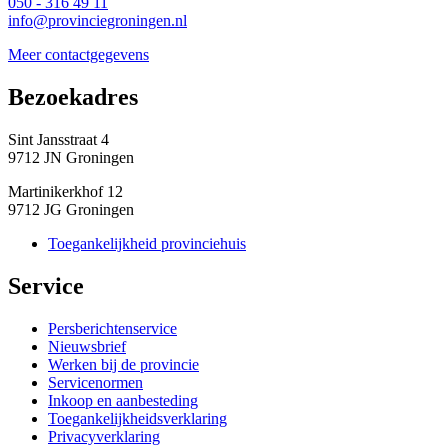
050 - 316 49 11
info@provinciegroningen.nl
Meer contactgegevens
Bezoekadres 
Sint Jansstraat 4
9712 JN Groningen
Martinikerkhof 12
9712 JG Groningen
Toegankelijkheid provinciehuis
Service 
Persberichtenservice
Nieuwsbrief
Werken bij de provincie
Servicenormen
Inkoop en aanbesteding
Toegankelijkheidsverklaring
Privacyverklaring