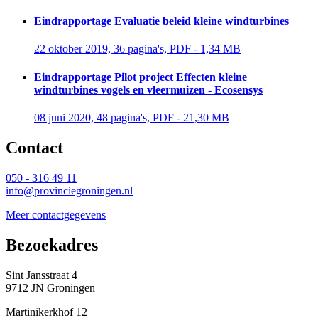
Eindrapportage Evaluatie beleid kleine windturbines
22 oktober 2019, 36 pagina's, PDF - 1,34 MB 
Eindrapportage Pilot project Effecten kleine
windturbines vogels en vleermuizen - Ecosensys
08 juni 2020, 48 pagina's, PDF - 21,30 MB 
Contact 
050 - 316 49 11
info@provinciegroningen.nl
Meer contactgegevens
Bezoekadres 
Sint Jansstraat 4
9712 JN Groningen
Martinikerkhof 12