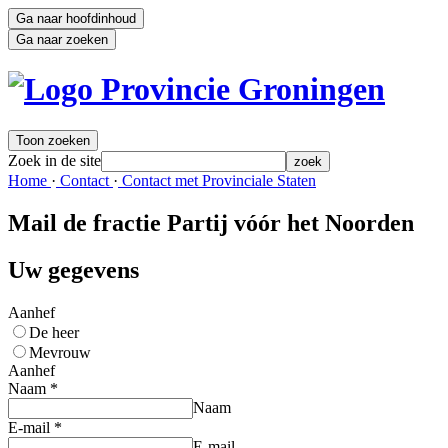
Ga naar hoofdinhoud
Ga naar zoeken
Toon zoeken
Zoek in de site
zoek
Home 
·
Contact 
·
Contact met Provinciale Staten 
Mail de fractie Partij vóór het Noorden
Uw gegevens
Aanhef
De heer
Mevrouw
Aanhef
Naam
*
Naam
E-mail
*
E-mail