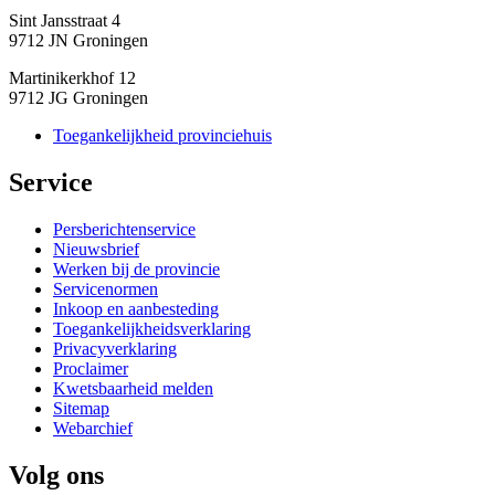
Sint Jansstraat 4
9712 JN Groningen
Martinikerkhof 12
9712 JG Groningen
Toegankelijkheid provinciehuis
Service 
Persberichtenservice
Nieuwsbrief
Werken bij de provincie
Servicenormen
Inkoop en aanbesteding
Toegankelijkheidsverklaring
Privacyverklaring
Proclaimer
Kwetsbaarheid melden
Sitemap
Webarchief
Volg ons