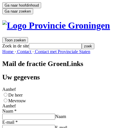
Ga naar hoofdinhoud
Ga naar zoeken
Toon zoeken
Zoek in de site
zoek
Home 
·
Contact 
·
Contact met Provinciale Staten 
Mail de fractie GroenLinks
Uw gegevens
Aanhef
De heer
Mevrouw
Aanhef
Naam
*
Naam
E-mail
*
E-mail