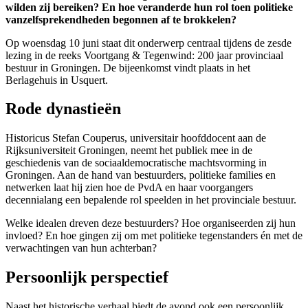
wilden zij bereiken? En hoe veranderde hun rol toen politieke
vanzelfsprekendheden begonnen af te brokkelen?
Op woensdag 10 juni staat dit onderwerp centraal tijdens de zesde
lezing in de reeks Voortgang & Tegenwind: 200 jaar provinciaal
bestuur in Groningen. De bijeenkomst vindt plaats in het
Berlagehuis in Usquert.
Rode dynastieën
Historicus Stefan Couperus, universitair hoofddocent aan de
Rijksuniversiteit Groningen, neemt het publiek mee in de
geschiedenis van de sociaaldemocratische machtsvorming in
Groningen. Aan de hand van bestuurders, politieke families en
netwerken laat hij zien hoe de PvdA en haar voorgangers
decennialang een bepalende rol speelden in het provinciale bestuur.
Welke idealen dreven deze bestuurders? Hoe organiseerden zij hun
invloed? En hoe gingen zij om met politieke tegenstanders én met de
verwachtingen van hun achterban?
Persoonlijk perspectief
Naast het historische verhaal biedt de avond ook een persoonlijk