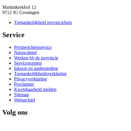
Martinikerkhof 12
9712 JG Groningen
Toegankelijkheid provinciehuis
Service 
Persberichtenservice
Nieuwsbrief
Werken bij de provincie
Servicenormen
Inkoop en aanbesteding
Toegankelijkheidsverklaring
Privacyverklaring
Proclaimer
Kwetsbaarheid melden
Sitemap
Webarchief
Volg ons