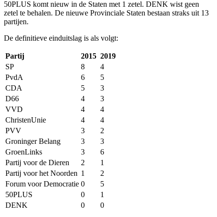
50PLUS komt nieuw in de Staten met 1 zetel. DENK wist geen
zetel te behalen. De nieuwe Provinciale Staten bestaan straks uit 13
partijen.
De definitieve einduitslag is als volgt:
Partij
2015
2019
SP
8
4
PvdA
6
5
CDA
5
3
D66
4
3
VVD
4
4
ChristenUnie
4
4
PVV
3
2
Groninger Belang
3
3
GroenLinks
3
6
Partij voor de Dieren
2
1
Partij voor het Noorden
1
2
Forum voor Democratie
0
5
50PLUS
0
1
DENK
0
0